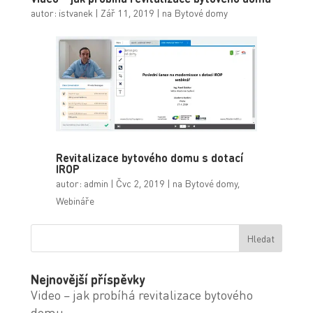
autor:
istvanek
|
Zář 11, 2019
|
na Bytové domy
Revitalizace bytového domu s dotací
IROP
autor:
admin
|
Čvc 2, 2019
|
na Bytové domy
,
Webináře
Vyhledávání
Nejnovější příspěvky
Video – jak probíhá revitalizace bytového
domu