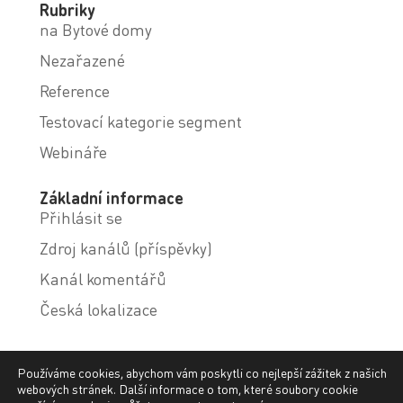
Rubriky
na Bytové domy
Nezařazené
Reference
Testovací kategorie segment
Webináře
Základní informace
Přihlásit se
Zdroj kanálů (příspěvky)
Kanál komentářů
Česká lokalizace
Používáme cookies, abychom vám poskytli co nejlepší zážitek z našich
webových stránek. Další informace o tom, které soubory cookie